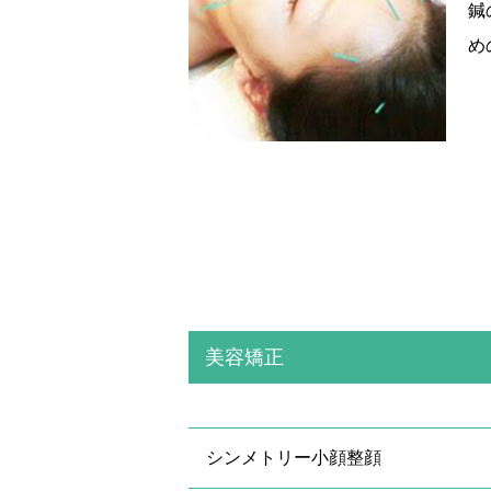
鍼
め
美容矯正
シンメトリー小顔整顔