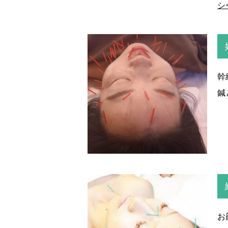
シ
幹
鍼
お