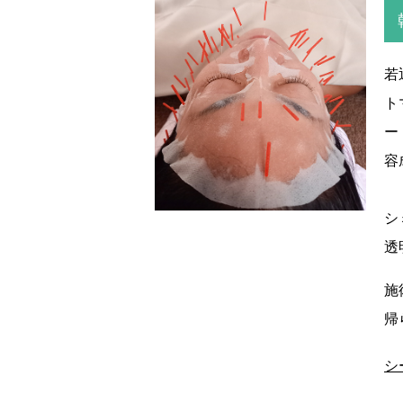
若
ト
ー
容
シ
透
施
帰
シ